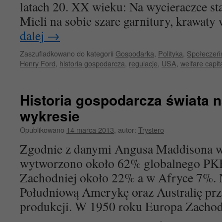
latach 20. XX wieku: Na wycieraczce s
Mieli na sobie szare garnitury, krawaty
dalej
→
Zaszufladkowano do kategorii
Gospodarka
,
Polityka
,
Społeczeń
Henry Ford
,
historia gospodarcza
,
regulacje
,
USA
,
welfare capit
Historia gospodarcza świata 
wykresie
Opublikowano
14 marca 2013
,
autor:
Trystero
Zgodnie z danymi Angusa Maddisona w
wytworzono około 62% globalnego PK
Zachodniej około 22% a w Afryce 7%. 
Południową Amerykę oraz Australię pr
produkcji. W 1950 roku Europa Zach