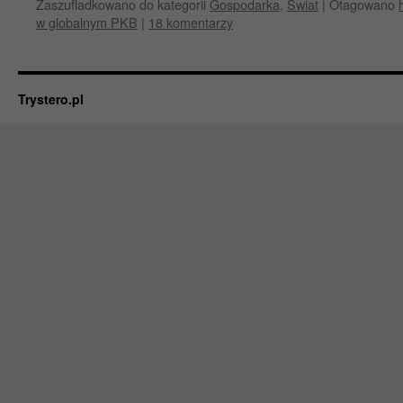
Zaszufladkowano do kategorii
Gospodarka
,
Świat
|
Otagowano
w globalnym PKB
|
18 komentarzy
Trystero.pl