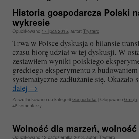
Historia gospodarcza Polski 
wykresie
Opublikowano
17 lipca 2015
,
autor:
Trystero
Trwa w Polsce dyskusja o bilansie trans
czasu biorę udział w tej dyskusji. W ost
zestawiłem wyniki polskiego eksperyme
greckiego eksperymentu z budowaniem 
systematyczne zadłużanie się. Okazało 
dalej
→
Zaszufladkowano do kategorii
Gospodarka
|
Otagowano
Grecja
48 komentarzy
Wolność dla marzeń, wolność 
Opublikowano
12 października 2013
,
autor:
Trystero