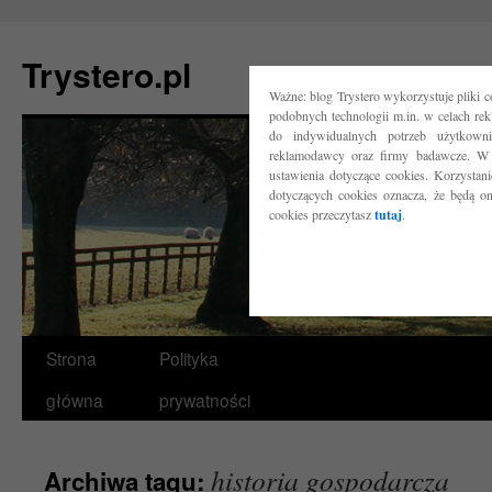
Trystero.pl
Ważne: blog Trystero wykorzystuje pliki 
podobnych technologii m.in. w celach re
do indywidualnych potrzeb użytkow
reklamodawcy oraz firmy badawcze. W 
ustawienia dotyczące cookies. Korzysta
dotyczących cookies oznacza, że będą o
cookies przeczytasz
tutaj
.
Przejdź
Strona
Polityka
do
główna
prywatności
treści
historia gospodarcza
Archiwa tagu: