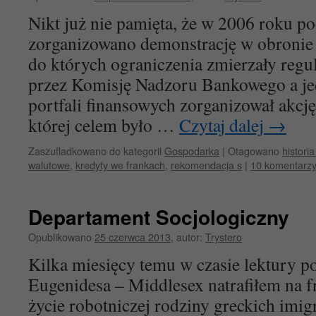
Nikt już nie pamięta, że w 2006 roku p
zorganizowano demonstrację w obronie
do których ograniczenia zmierzały reg
przez Komisję Nadzoru Bankowego a je
portfali finansowych zorganizował akc
której celem było …
Czytaj dalej
→
Zaszufladkowano do kategorii
Gospodarka
|
Otagowano
histori
walutowe
,
kredyty we frankach
,
rekomendacja s
|
10 komentarz
Departament Socjologiczny
Opublikowano
25 czerwca 2013
,
autor:
Trystero
Kilka miesięcy temu w czasie lektury po
Eugenidesa – Middlesex natrafiłem na 
życie robotniczej rodziny greckich imi